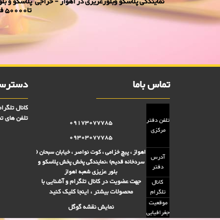
تا50000 فروش
پلاستیک 5000 تومانی,فروش بلوز 2000 تومانی,فروش بلور 5000 تومانی ,فروش پلاسکو 5000 تومانی, فروش پلاسکو 2000 تومانی, پلاسکو 2000 فروش, پلاسکو 5000 فروش
تماس باما
دسترسی
کانال تلگرا
تلفن های تم
تلفن دفتر
09173077785
مرکزی
09303077785
اهواز ، پیچ خزامی ، کوت نواصر ، خیابان سبحان (
آدرس
سردخانه قدیم) ،نمایندگی پخش پخش پلاسکو و
دفتر
بلور عزیزی شعبه اهواز
جهت عضویت در کانال تلگرام و آشنایی با
کانال
محصولات بیشتر ، اینجا کلیک کنید
تلگرام
موقعیت
نمایش نقشه گوگل
جغرافیایی