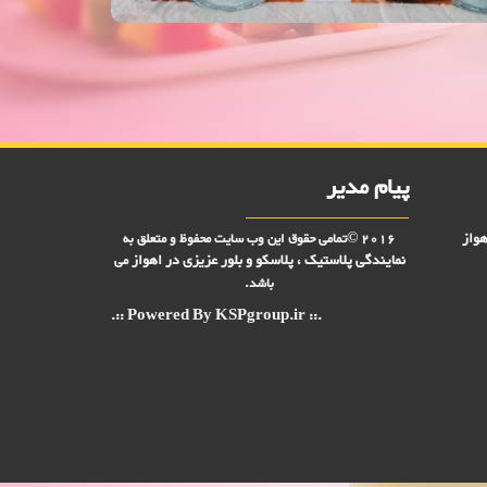
فروش ویژه لیوان پایه دار بارسا 5000 فروش,نمایندگی پلاستیک عزیزی در اهواز,پلاستیک 2000 فروش,پلاستیک 5000 فروش,بلور 2000 فروش,بلور 5000 فروش,فروش پلاستیک 2000 تومانی,فروش
پیام مدیر
هواز
2016 ©تمامی حقوق این وب سایت محفوظ و متعلق به
نمایندگی پلاستیک ، پلاسکو و بلور عزیزی در
اهواز
می
باشد.
.:: Powered By KSPgroup.ir ::.