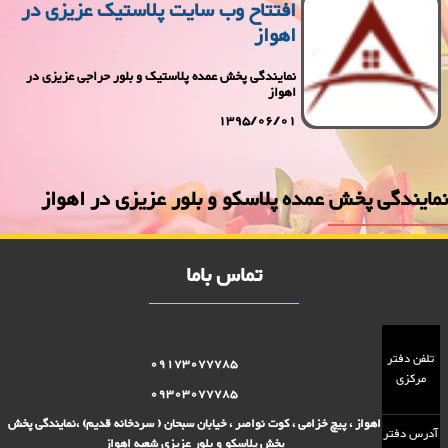
افتتاح وب سایت پلاستیک عزیزی در
اهواز
نمایندگی پخش عمده پلاستیک و بلور حراجی عزیزی در
اهواز
1395/06/01
نمایندگی پخش عمده پلاسكو و بلور عزیزی در اهواز
تماس باما
تلفن دفتر
09173077785
مرکزی
09303077785
اهواز ، پیچ خزامی ، کوت نواصر ، خیابان سبحان ( سردخانه قدیم) ،نمایندگی پخش
آدرس دفتر
پخش پلاسکو و بلور عزیزی شعبه اهواز