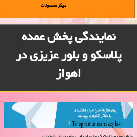
دیگر محصولات
نمایندگی پخش عمده
پلاسكو و بلور عزیزی در
اهواز
پخش عمده پلاستیک وبلور(حراجی وغیرحراجی)عزیزی